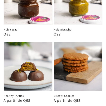
Holy cacao
Holy pistacho
Precio
Q83
Precio
Q97
habitual
habitual
Healthy Truffles
Biscotti Cookies
Precio
A partir de Q68
Precio
A partir de Q58