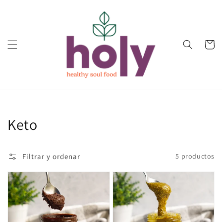
Ir
directamente
al contenido
Carrito
Colección:
Keto
Filtrar y ordenar
5 productos