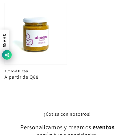
habitual
habitual
SHARE
Almond Butter
Precio
A partir de Q88
habitual
¡Cotiza con nosotros!
Personalizamos y creamos
eventos